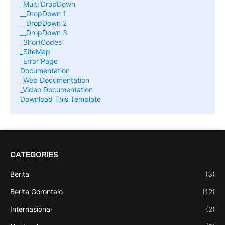
_Multi DropDown
__DropDown 1
__DropDown 2
__DropDown 3
_ShortCodes
_SiteMap
_Error Page
Documentation
_Web Documentation
_Video Documentation
Download This Template
CATEGORIES
Berita
(3)
Berita Gorontalo
(12)
Internasional
(2)