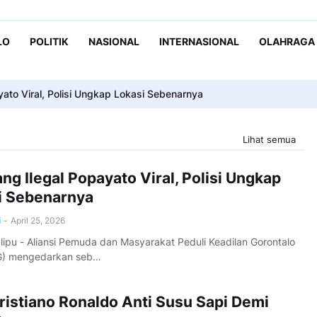
LO
POLITIK
NASIONAL
INTERNASIONAL
OLAHRAGA
o Anti Susu Sapi Demi Fisik Bugar
yato Viral, Polisi Ungkap Lokasi Sebenarnya
Lihat semua
g Ilegal Popayato Viral, Polisi Ungkap
i Sebenarnya
i
-
April 25, 2026
pu - Aliansi Pemuda dan Masyarakat Peduli Keadilan Gorontalo
) mengedarkan seb…
ristiano Ronaldo Anti Susu Sapi Demi