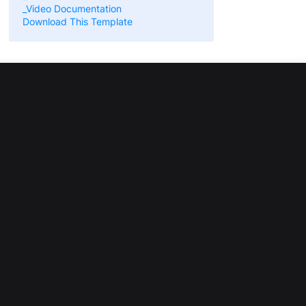
_Video Documentation
Download This Template