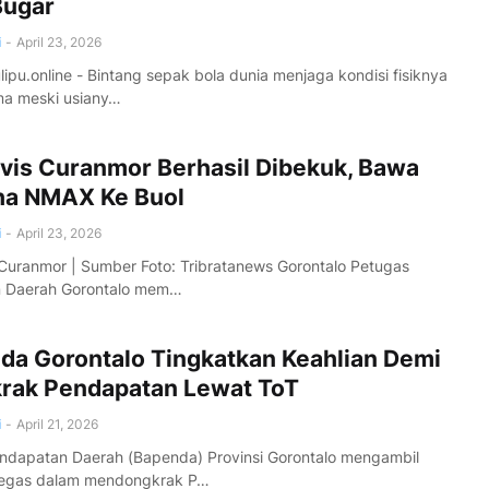
Bugar
i
-
April 23, 2026
pu.online - Bintang sepak bola dunia menjaga kondisi fisiknya
ma meski usiany…
ivis Curanmor Berhasil Dibekuk, Bawa
a NMAX Ke Buol
i
-
April 23, 2026
 Curanmor | Sumber Foto: Tribratanews Gorontalo Petugas
an Daerah Gorontalo mem…
da Gorontalo Tingkatkan Keahlian Demi
rak Pendapatan Lewat ToT
i
-
April 21, 2026
ndapatan Daerah (Bapenda) Provinsi Gorontalo mengambil
tegas dalam mendongkrak P…