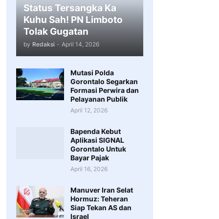
Status Tersangka Ka
Kuhu Sah! PN Limboto
Tolak Gugatan
by
Redaksi
-
April 14, 2026
Mutasi Polda
Gorontalo Segarkan
Formasi Perwira dan
Pelayanan Publik
April 12, 2026
Bapenda Kebut
Aplikasi SIGNAL
Gorontalo Untuk
Bayar Pajak
April 16, 2026
Manuver Iran Selat
Hormuz: Teheran
Siap Tekan AS dan
Israel