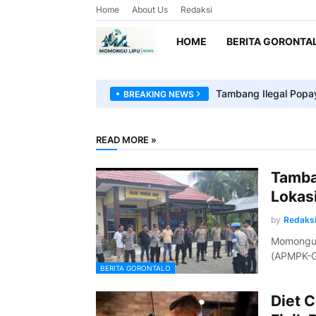
Home
About Us
Redaksi
HOME
BERITA GORONTA
Diet Cristiano Ronald
Tambang Ilegal Popa
BREAKING NEWS
READ MORE »
Tamban
Lokas
by
Redaks
Momonguli
(APMPK-G
BERITA GORONTALO
Diet C