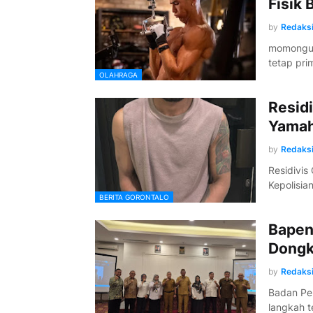
Fisik 
by
Redaks
momonguli
tetap pri
OLAHRAGA
Resid
Yamah
by
Redaks
Residivis
Kepolisi
BERITA GORONTALO
Bapen
Dongk
by
Redaks
Badan Pe
langkah 