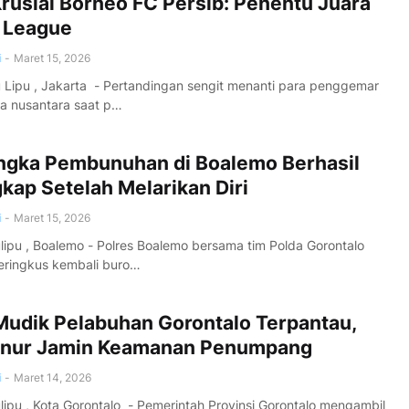
rusial Borneo FC Persib: Penentu Juara
 League
i
-
Maret 15, 2026
ipu , Jakarta - Pertandingan sengit menanti para penggemar
a nusantara saat p…
ngka Pembunuhan di Boalemo Berhasil
kap Setelah Melarikan Diri
i
-
Maret 15, 2026
pu , Boalemo - Polres Boalemo bersama tim Polda Gorontalo
eringkus kembali buro…
Mudik Pelabuhan Gorontalo Terpantau,
nur Jamin Keamanan Penumpang
i
-
Maret 14, 2026
pu , Kota Gorontalo - Pemerintah Provinsi Gorontalo mengambil