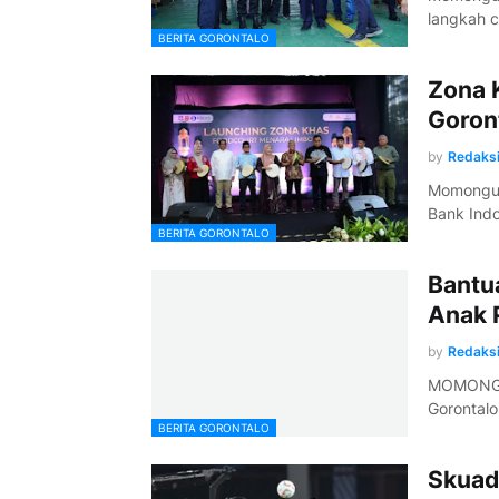
langkah 
BERITA GORONTALO
Zona 
Goron
by
Redaks
Momongu L
Bank Ind
BERITA GORONTALO
Bantu
Anak 
by
Redaks
MOMONGU 
Gorontal
BERITA GORONTALO
Skuad