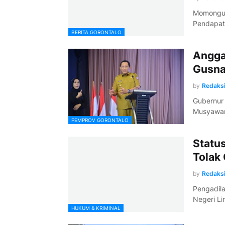
Momongu L
Pendapat
BERITA GORONTALO
Angga
Gusna
by
Redaks
Gubernur 
Musyawar
PEMPROV GORONTALO
Statu
Tolak
by
Redaks
Pengadila
Negeri L
HUKUM & KRIMINAL