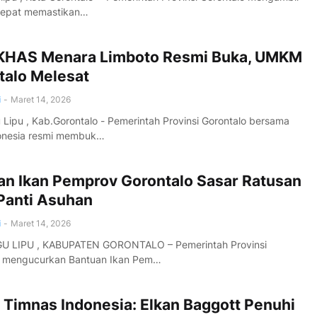
cepat memastikan…
KHAS Menara Limboto Resmi Buka, UMKM
talo Melesat
i
-
Maret 14, 2026
ipu , Kab.Gorontalo - Pemerintah Provinsi Gorontalo bersama
onesia resmi membuk…
an Ikan Pemprov Gorontalo Sasar Ratusan
Panti Asuhan
i
-
Maret 14, 2026
LIPU , KABUPATEN GORONTALO – Pemerintah Provinsi
o mengucurkan Bantuan Ikan Pem…
 Timnas Indonesia: Elkan Baggott Penuhi