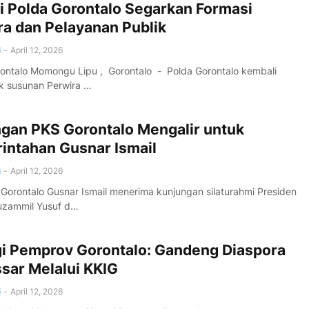
i Polda Gorontalo Segarkan Formasi
ra dan Pelayanan Publik
i
-
April 12, 2026
ontalo Momongu Lipu , Gorontalo - Polda Gorontalo kembali
 susunan Perwira …
gan PKS Gorontalo Mengalir untuk
intahan Gusnar Ismail
i
-
April 12, 2026
Gorontalo Gusnar Ismail menerima kunjungan silaturahmi Presiden
uzammil Yusuf d…
gi Pemprov Gorontalo: Gandeng Diaspora
sar Melalui KKIG
i
-
April 12, 2026