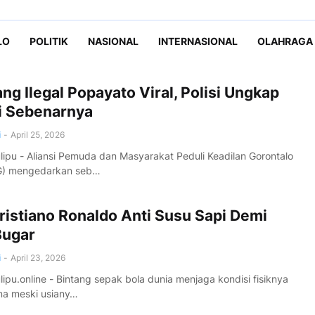
LO
POLITIK
NASIONAL
INTERNASIONAL
OLAHRAGA
g Ilegal Popayato Viral, Polisi Ungkap
i Sebenarnya
i
-
April 25, 2026
pu - Aliansi Pemuda dan Masyarakat Peduli Keadilan Gorontalo
) mengedarkan seb…
ristiano Ronaldo Anti Susu Sapi Demi
Bugar
i
-
April 23, 2026
pu.online - Bintang sepak bola dunia menjaga kondisi fisiknya
ma meski usiany…