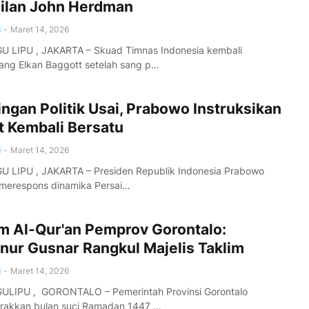
ilan John Herdman
i
-
Maret 14, 2026
LIPU , JAKARTA – Skuad Timnas Indonesia kembali
ng Elkan Baggott setelah sang p…
ngan Politik Usai, Prabowo Instruksikan
t Kembali Bersatu
i
-
Maret 14, 2026
LIPU , JAKARTA – Presiden Republik Indonesia Prabowo
 merespons dinamika Persai…
m Al-Qur'an Pemprov Gorontalo:
nur Gusnar Rangkul Majelis Taklim
i
-
Maret 14, 2026
IPU , GORONTALO – Pemerintah Provinsi Gorontalo
akkan bulan suci Ramadan 1447 …