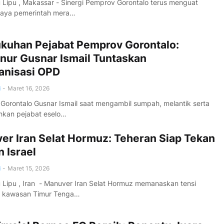
ipu , Makassar - Sinergi Pemprov Gorontalo terus menguat
paya pemerintah mera…
kuhan Pejabat Pemprov Gorontalo:
nur Gusnar Ismail Tuntaskan
anisasi OPD
i
-
Maret 16, 2026
Gorontalo Gusnar Ismail saat mengambil sumpah, melantik serta
kan pejabat eselo…
er Iran Selat Hormuz: Teheran Siap Tekan
 Israel
i
-
Maret 15, 2026
ipu , Iran - Manuver Iran Selat Hormuz memanaskan tensi
ik kawasan Timur Tenga…