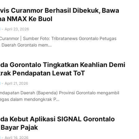
ivis Curanmor Berhasil Dibekuk, Bawa
a NMAX Ke Buol
i
-
April 23, 2026
 Curanmor | Sumber Foto: Tribratanews Gorontalo Petugas
an Daerah Gorontalo mem…
da Gorontalo Tingkatkan Keahlian Demi
rak Pendapatan Lewat ToT
i
-
April 21, 2026
ndapatan Daerah (Bapenda) Provinsi Gorontalo mengambil
tegas dalam mendongkrak P…
da Kebut Aplikasi SIGNAL Gorontalo
 Bayar Pajak
i
-
April 16, 2026