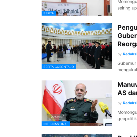
Momongu L
seiring u
BERITA
Pengu
Guber
Reorg
by
Redaks
Gubernur 
BERITA GORONTALO
mengukuh
Manuv
AS dan
by
Redaks
Momongu L
geopolit
INTERNASIONAL