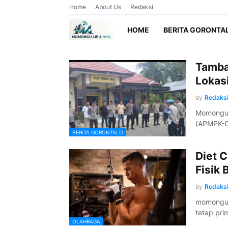
Home
About Us
Redaksi
HOME
BERITA GORONTA
Tamban
Lokas
by
Redaks
Momonguli
(APMPK-G
BERITA GORONTALO
Diet C
Fisik 
by
Redaks
momonguli
tetap pri
OLAHRAGA