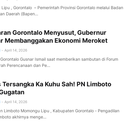
ipu , Gorontalo – Pemerintah Provinsi Gorontalo melalui Badan
an Daerah (Bapen…
ran Gorontalo Menyusut, Gubernur
r Membanggakan Ekonomi Meroket
i
-
April 14, 2026
Gorontalo Gusnar Ismail saat memberikan sambutan di Forum
ah Perencanaan dan Pe…
s Tersangka Ka Kuhu Sah! PN Limboto
 Gugatan
i
-
April 14, 2026
n Limboto Momongu Lipu , Kabupaten Gorontalo - Pengadilan
imboto akhirnya menge…