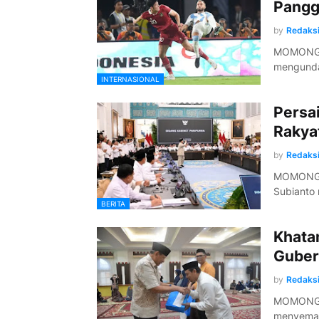
Pangg
by
Redaks
MOMONGU 
mengunda
INTERNASIONAL
Persai
Rakya
by
Redaks
MOMONGU 
Subianto
BERITA
Khata
Guber
by
Redaks
MOMONGUL
menyemar