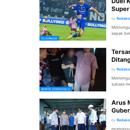
Duel K
Super
by
Redaks
Momongu L
sepak bol
OLAHRAGA
Tersa
Ditang
by
Redaks
Momonguli
sukses m
BERITA GORONTALO
Arus 
Guber
by
Redaks
momonguli