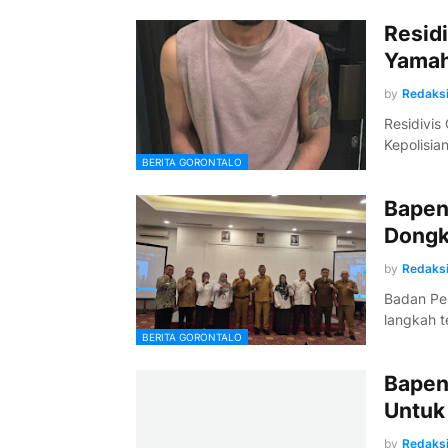
Resid
Yamah
by
Redaks
Residivis
Kepolisi
BERITA GORONTALO
Bapen
Dongk
by
Redaks
Badan Pe
langkah 
BERITA GORONTALO
Bapen
Untuk
by
Redaks