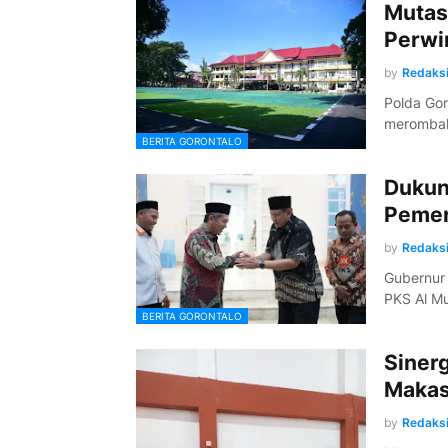
Mutas
Perwi
by
Redaks
Polda Gor
merombak
BERITA GORONTALO
Dukun
Pemer
by
Redaks
Gubernur 
PKS Al M
BERITA GORONTALO
Siner
Makas
by
Redaks